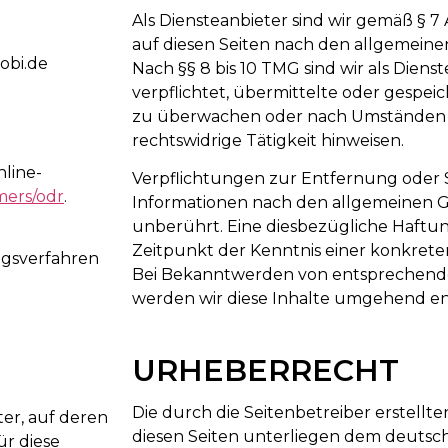
Als Diensteanbieter sind wir gemäß § 7
auf diesen Seiten nach den allgemeine
obi.de
Nach §§ 8 bis 10 TMG sind wir als Diens
verpflichtet, übermittelte oder gespe
zu überwachen oder nach Umständen zu
rechtswidrige Tätigkeit hinweisen.
nline-
Verpflichtungen zur Entfernung oder
mers/odr
.
Informationen nach den allgemeinen G
unberührt. Eine diesbezügliche Haftun
Zeitpunkt der Kenntnis einer konkret
ungsverfahren
Bei Bekanntwerden von entsprechend
werden wir diese Inhalte umgehend en
URHEBERRECHT
Die durch die Seitenbetreiber erstellt
ter, auf deren
diesen Seiten unterliegen dem deutsc
ür diese